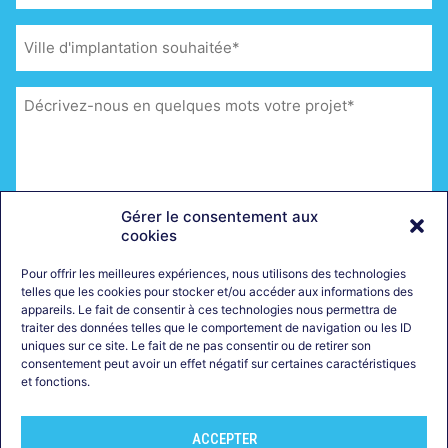
(Nécessaire)
Ville
d'implantation
souhaitée
(Nécessaire)
Message
(Nécessaire)
Gérer le consentement aux
cookies
Pour offrir les meilleures expériences, nous utilisons des technologies
telles que les cookies pour stocker et/ou accéder aux informations des
RGPD
J'accepte que mes données personnelles soient
appareils. Le fait de consentir à ces technologies nous permettra de
conservées en vue d'être recontacté(e)
(Nécessaire)
traiter des données telles que le comportement de navigation ou les ID
uniques sur ce site. Le fait de ne pas consentir ou de retirer son
CAPTCHA
consentement peut avoir un effet négatif sur certaines caractéristiques
et fonctions.
ACCEPTER